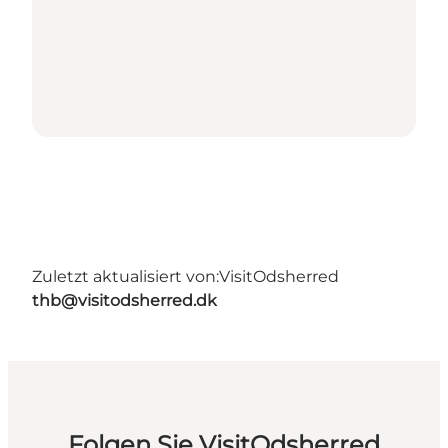
Zuletzt aktualisiert von:
VisitOdsherred
thb@visitodsherred.dk
Folgen Sie VisitOdsherred