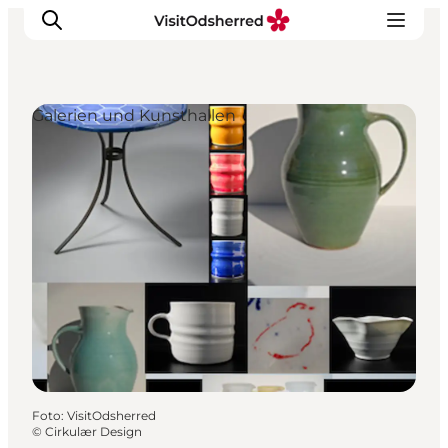
Galerien und Kunsthallen
Events
Erlebnisse
Essen
Unterkünfte
Nützliches
Foto
:
VisitOdsherred
©
Cirkulær Design