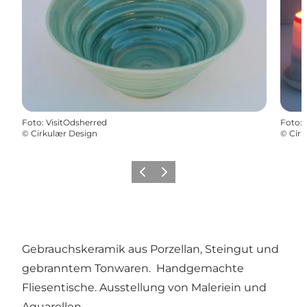
Foto
:
VisitOdsherred
Foto
:
©
Cirkulær Design
©
Cirk
Vorherige Folie
Nächste Folie
Gebrauchskeramik aus Porzellan, Steingut und
gebranntem Tonwaren. Handgemachte
Fliesentische. Ausstellung von Maleriein und
Aquarellen.