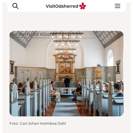
Kirchen und Klöster
Events
Erlebnisse
Essen
Unterkünfte
Nützliches
Foto
:
Carl Johan Holmboe Dahl