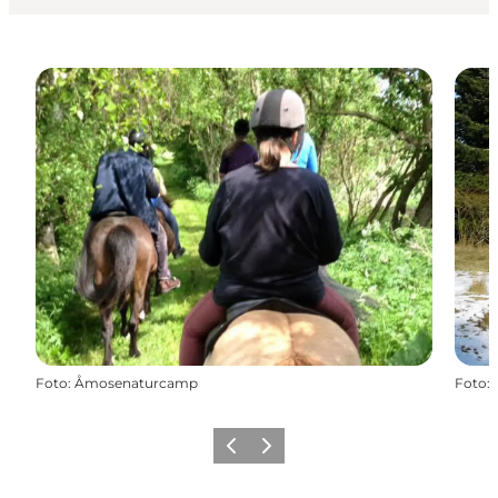
Foto
:
Åmosenaturcamp
Foto
:
Vorherige Folie
Nächste Folie