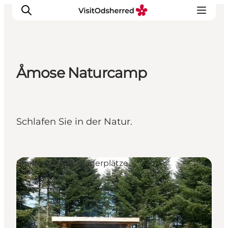
Åmose Naturcamp
Events
Erlebnisse
Essen
Schlafen Sie in der Natur.
Unterkünfte
Nützliches
Shelters & Naturlagerplätze