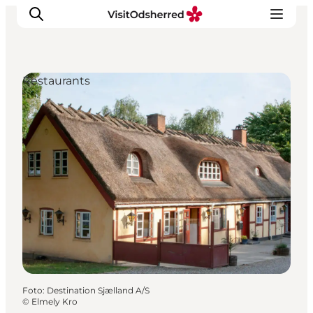
Restaurants
Events
Erlebnisse
Essen
Unterkünfte
Nützliches
Foto
:
Destination Sjælland A/S
©
Elmely Kro