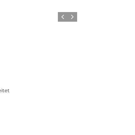
Vorherige Folie
Nächste Folie
itet