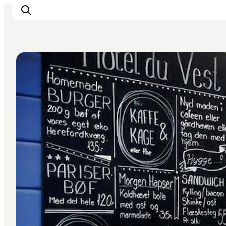
Cafés
Events
Erlebnisse
Essen
Unterkünfte
Nützliches