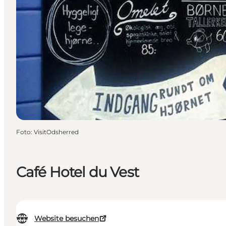
Foto
:
VisitOdsherred
Café Hotel du Vest
Website besuchen