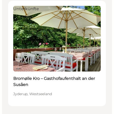
Unterkünfte
Bromølle Kro – Gasthofaufenthalt an der
Susåen
Jyderup, Westseeland