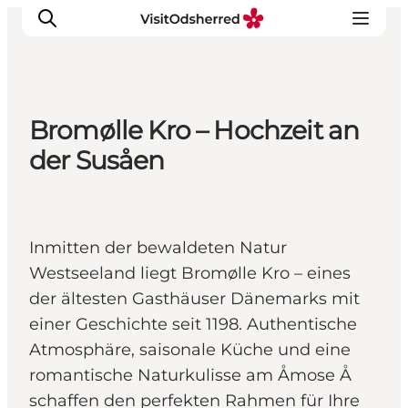
Bromølle Kro – Hochzeit an
Events
der Susåen
Erlebnisse
Essen
Unterkünfte
Inmitten der bewaldeten Natur
Nützliches
Westseeland liegt Bromølle Kro – eines
der ältesten Gasthäuser Dänemarks mit
einer Geschichte seit 1198. Authentische
Atmosphäre, saisonale Küche und eine
romantische Naturkulisse am Åmose Å
schaffen den perfekten Rahmen für Ihre