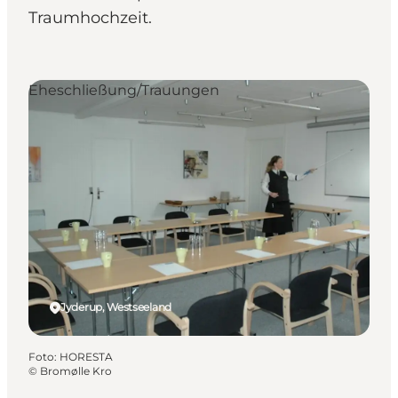
Traumhochzeit.
Eheschließung/Trauungen
Jyderup, Westseeland
Foto
:
HORESTA
©
Bromølle Kro