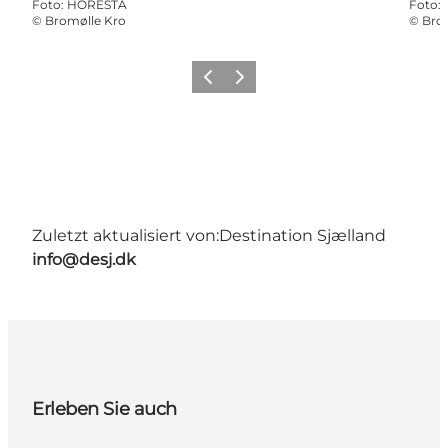
Foto
:
HORESTA
Foto
:
©
Bromølle Kro
©
Bro
Vorherige Folie
Nächste Folie
Zuletzt aktualisiert von:
Destination Sjælland
info@desj.dk
Erleben Sie auch